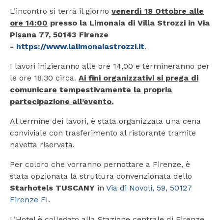
L’incontro si terrà il giorno
venerdì 18 Ottobre alle
ore 14:00
presso la Limonaia di Villa Strozzi in Via
Pisana 77, 50143 Firenze
-
https://www.lalimonaiastrozzi.it
.
I lavori inizieranno alle ore 14,00 e termineranno per
le ore 18.30 circa.
Ai fini organizzativi si prega di
comunicare tempestivamente la propria
partecipazione all’evento.
Al termine dei lavori, è stata organizzata una cena
conviviale con trasferimento al ristorante tramite
navetta riservata.
Per coloro che vorranno pernottare a Firenze, è
stata opzionata la struttura convenzionata dello
Starhotels TUSCANY
in
Via di Novoli, 59, 50127
Firenze FI
.
L’Hotel è collegato alla Stazione centrale di Firenze